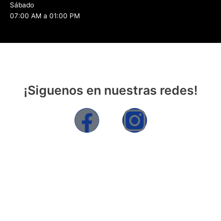
Sábado
07:00 AM a 01:00 PM
¡Siguenos en nuestras redes!
F
I
a
n
c
s
e
t
b
a