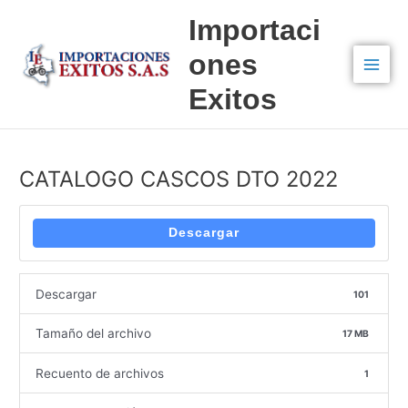
Ir
Navegación
Main
Importaci
al
de
Men
contenido
entradas
ones
Exitos
CATALOGO CASCOS DTO 2022
Descargar
Descargar
101
Tamaño del archivo
17 MB
Recuento de archivos
1