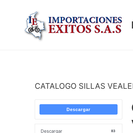
Navegación
Ir
de
al
entradas
contenido
CATALOGO SILLAS VEALE
Descargar
Descargar
83